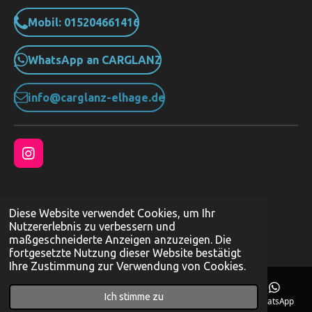
Mobil: 015204661416
WhatsApp an CARGLANZ
info@carglanz-elhage.de
I
n
s
t
T
T
T
P
T
a
Diese Website verwendet Cookies, um Ihr
e
e
e
i
e
g
© 2021 - 2026 carglanz
Nutzererlebnis zu verbessern und
i
i
i
n
i
r
maßgeschneiderte Anzeigen anzuzeigen. Die
Mit Unterstützung von
Webador
l
l
l
i
l
a
fortgesetzte Nutzung dieser Website bestätigt
e
e
e
t
e
m
Ihre Zustimmung zur Verwendung von Cookies.
n
n
n
n
Ich stimme zu
E-Mail
Telefon
Karte
Instagram
WhatsApp